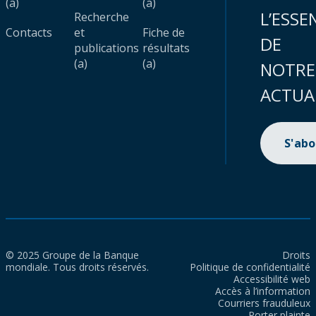
(a)
(a)
L’ESSE
Recherche
Contacts
et
Fiche de
DE
publications
résultats
(a)
(a)
NOTRE
ACTUA
S'ab
© 2025 Groupe de la Banque
Droits
mondiale. Tous droits réservés.
Politique de confidentialité
Accessibilité web
Accès à l’information
Courriers frauduleux
Porter plainte