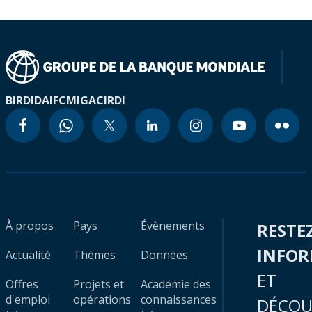
BIRD
IDA
IFC
MIGA
CIRDI
À propos
Pays
Évènements
RESTE
INFO
Actualité
Thèmes
Données
ET
Offres
Projets et
Académie des
d'emploi
opérations
connaissances
DÉCOU