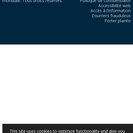
mondiale. Tous droits réservés.
Politique de confidentialité
Accessibilité web
Accès à l’information
Courriers frauduleux
Porter plainte
This site uses cookies to optimize functionality and give you