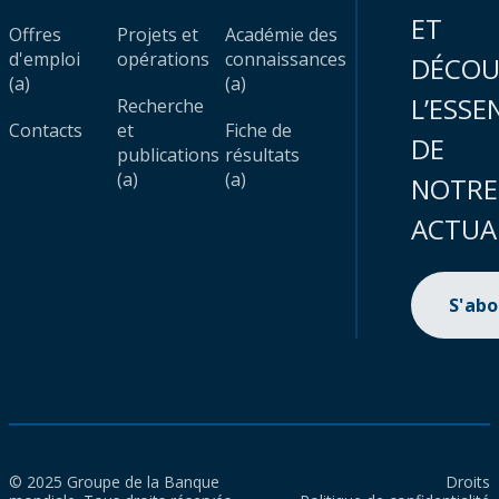
ET
Offres
Projets et
Académie des
d'emploi
opérations
connaissances
DÉCOU
(a)
(a)
L’ESSE
Recherche
Contacts
et
Fiche de
DE
publications
résultats
(a)
(a)
NOTRE
ACTUA
S'ab
© 2025 Groupe de la Banque
Droits