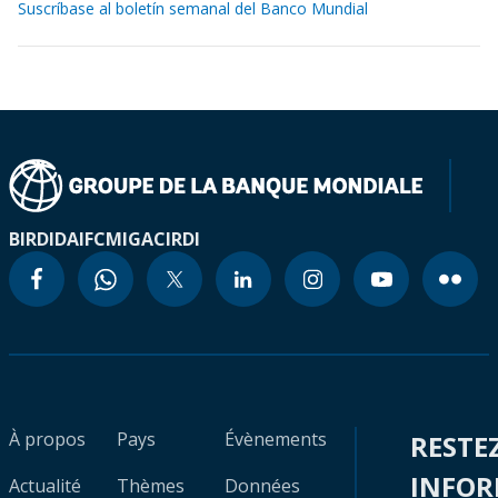
Suscríbase al boletín semanal del Banco Mundial
BIRD
IDA
IFC
MIGA
CIRDI
À propos
Pays
Évènements
RESTE
INFO
Actualité
Thèmes
Données