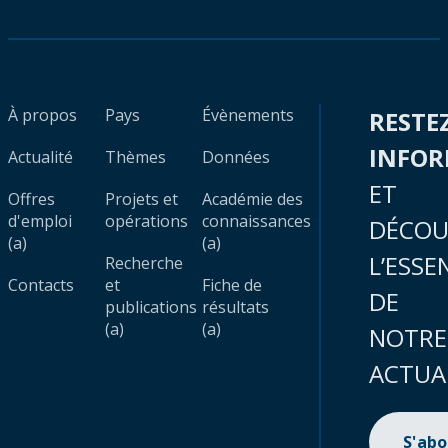
À propos
Pays
Évènements
RESTE
INFO
Actualité
Thèmes
Données
ET
Offres
Projets et
Académie des
d'emploi
opérations
connaissances
DÉCOU
(a)
(a)
L’ESSE
Recherche
Contacts
et
Fiche de
DE
publications
résultats
(a)
(a)
NOTRE
ACTUA
S'ab