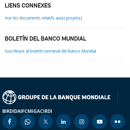
LIENS CONNEXES
Voir les documents relatifs au(x) projet(s)
BOLETÍN DEL BANCO MUNDIAL
Suscríbase al boletín semanal del Banco Mundial
BIRD
IDA
IFC
MIGA
CIRDI