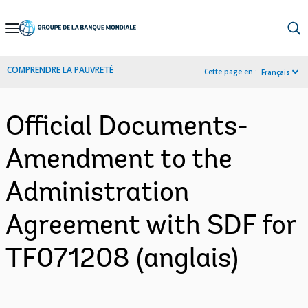
Skip
to
Main
COMPRENDRE LA PAUVRETÉ
Cette page en :
Français
Navigation
Official Documents-
Amendment to the
Administration
Agreement with SDF for
TF071208 (anglais)