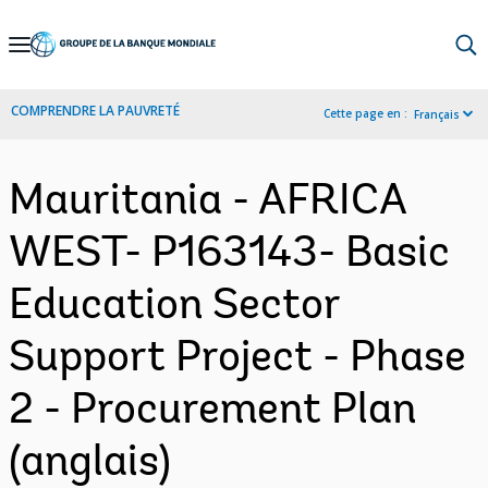
Skip
to
Main
COMPRENDRE LA PAUVRETÉ
Cette page en :
Français
Navigation
Mauritania - AFRICA
WEST- P163143- Basic
Education Sector
Support Project - Phase
2 - Procurement Plan
(anglais)