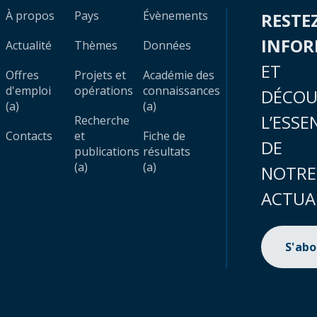
À propos
Pays
Évènements
RESTE
INFO
Actualité
Thèmes
Données
ET
Offres
Projets et
Académie des
d'emploi
opérations
connaissances
DÉCOU
(a)
(a)
L’ESSE
Recherche
Contacts
et
Fiche de
DE
publications
résultats
(a)
(a)
NOTRE
ACTUA
S'ab