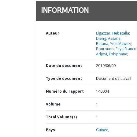
INFORMATION
Auteur
Elgazzar, Hebatalla;
Dieng, Assane;
Batana, Yele Maweki;
Bourouno, Faya Francoi
Adjovi, Ephiphane;
Date du document
2019/06/09
Type de document
Document de travail
Numéro du rapport
140004
Volume
1
Total Volume(s)
1
Pays
Guinée,