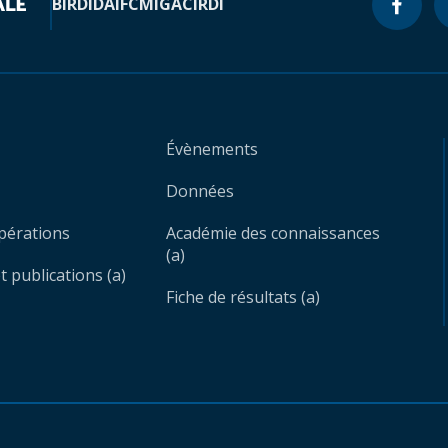
BIRD
IDA
IFC
MIGA
CIRDI
Évènements
Données
opérations
Académie des connaissances
(a)
 publications (a)
Fiche de résultats (a)