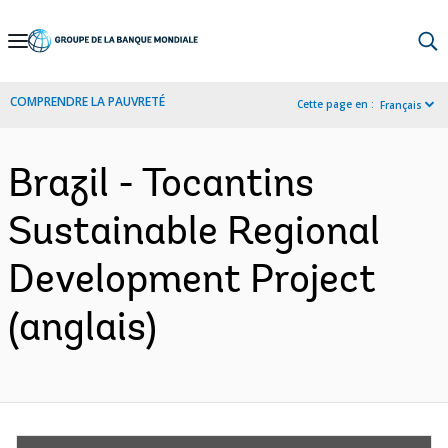
Skip
to
Main
COMPRENDRE LA PAUVRETÉ
Cette page en :
Français
Navigation
Brazil - Tocantins
Sustainable Regional
Development Project
(anglais)