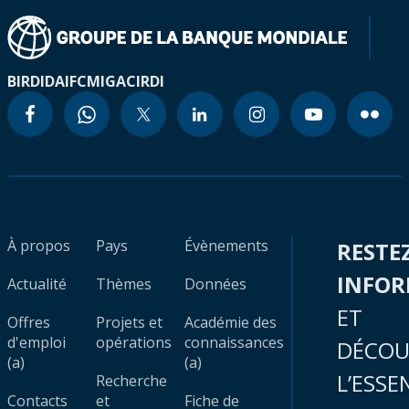
BIRD
IDA
IFC
MIGA
CIRDI
À propos
Pays
Évènements
RESTE
INFO
Actualité
Thèmes
Données
ET
Offres
Projets et
Académie des
d'emploi
opérations
connaissances
DÉCOU
(a)
(a)
L’ESSE
Recherche
Contacts
et
Fiche de