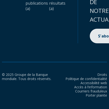
DE
publications
résultats
(a)
(a)
NOTRE
ACTUA
S'ab
© 2025 Groupe de la Banque
Droits
mondiale. Tous droits réservés.
Politique de confidentialité
Accessibilité web
Accès à l’information
Courriers frauduleux
Porter plainte