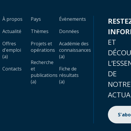
À propos
Pays
Évènements
RESTE
INFO
Actualité
Thèmes
Données
ET
Offres
Projets et
Académie des
d'emploi
opérations
connaissances
DÉCOU
(a)
(a)
L’ESSE
Recherche
Contacts
et
Fiche de
DE
publications
résultats
(a)
(a)
NOTRE
ACTUA
S'ab