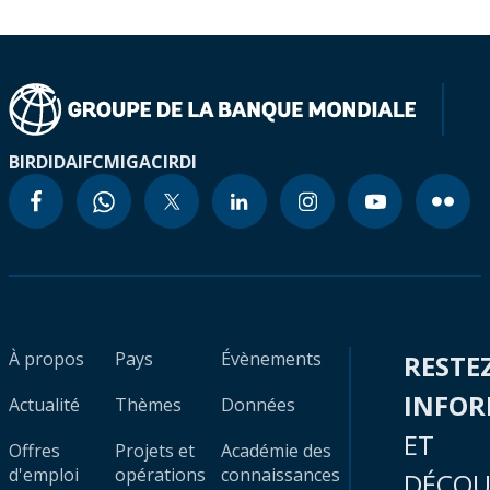
BIRD
IDA
IFC
MIGA
CIRDI
À propos
Pays
Évènements
RESTE
INFO
Actualité
Thèmes
Données
ET
Offres
Projets et
Académie des
d'emploi
opérations
connaissances
DÉCOU