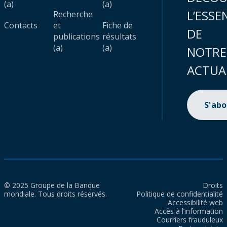
(a)
(a)
L’ESSE
Recherche
Contacts
et
Fiche de
DE
publications
résultats
(a)
(a)
NOTRE
ACTUA
S'ab
© 2025 Groupe de la Banque
Droits
mondiale. Tous droits réservés.
Politique de confidentialité
Accessibilité web
Accès à l’information
Courriers frauduleux