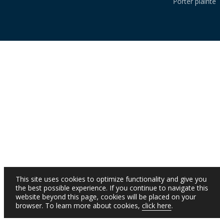
Porter plainte
This site uses cookies to optimize functionality and give you
the best possible experience. If you continue to navigate this
website beyond this page, cookies will be placed on your
browser. To learn more about cookies,
click here
.