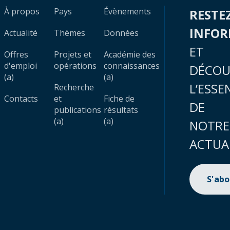
À propos
Pays
Évènements
RESTE
INFO
Actualité
Thèmes
Données
ET
Offres
Projets et
Académie des
d'emploi
opérations
connaissances
DÉCOU
(a)
(a)
L’ESSE
Recherche
Contacts
et
Fiche de
DE
publications
résultats
(a)
(a)
NOTRE
ACTUA
S'ab