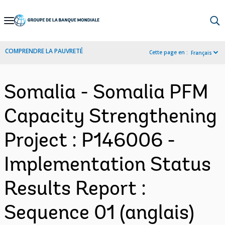
Skip
to
Main
COMPRENDRE LA PAUVRETÉ
Cette page en :
Français
Navigation
Somalia - Somalia PFM
Capacity Strengthening
Project : P146006 -
Implementation Status
Results Report :
Sequence 01 (anglais)