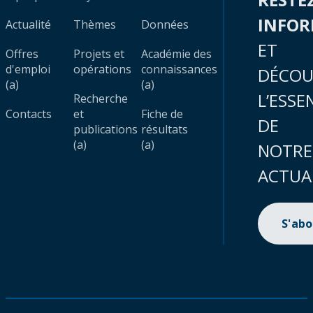
INFO
Actualité
Thèmes
Données
ET
Offres
Projets et
Académie des
d'emploi
opérations
connaissances
DÉCOU
(a)
(a)
L’ESSE
Recherche
Contacts
et
Fiche de
DE
publications
résultats
(a)
(a)
NOTRE
ACTUA
S'ab