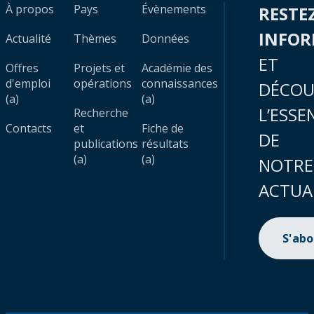
À propos
Pays
Évènements
RESTE
INFO
Actualité
Thèmes
Données
ET
Offres
Projets et
Académie des
d'emploi
opérations
connaissances
DÉCOU
(a)
(a)
L’ESSE
Recherche
Contacts
et
Fiche de
DE
publications
résultats
(a)
(a)
NOTRE
ACTUA
S'ab