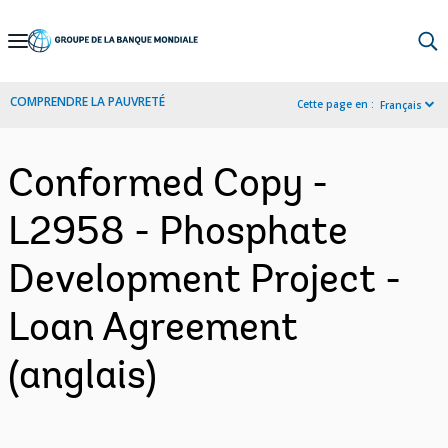
Skip
to
Main
COMPRENDRE LA PAUVRETÉ
Cette page en :
Français
Navigation
Conformed Copy -
L2958 - Phosphate
Development Project -
Loan Agreement
(anglais)