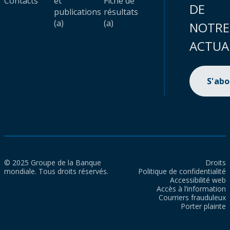
Contacts
et
Fiche de
DE
publications
résultats
(a)
(a)
NOTRE
ACTUA
S'ab
© 2025 Groupe de la Banque
Droits
mondiale. Tous droits réservés.
Politique de confidentialité
Accessibilité web
Accès à l’information
Courriers frauduleux
Porter plainte