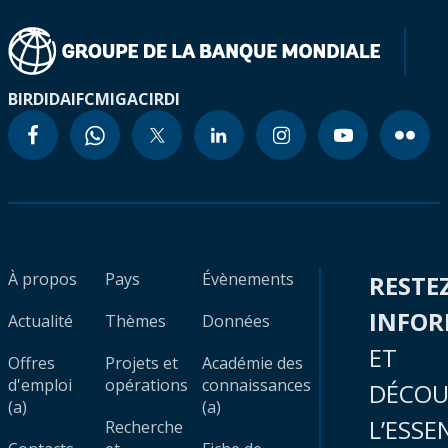
BIRD
IDA
IFC
MIGA
CIRDI
À propos
Pays
Évènements
RESTE
INFO
Actualité
Thèmes
Données
ET
Offres
Projets et
Académie des
d'emploi
opérations
connaissances
DÉCOU
(a)
(a)
L’ESSE
Recherche