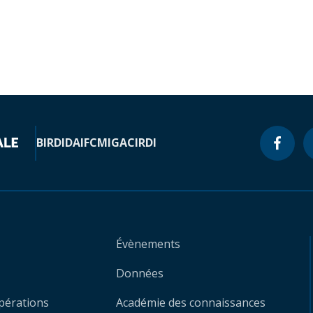
BIRD
IDA
IFC
MIGA
CIRDI
Évènements
Données
opérations
Académie des connaissances