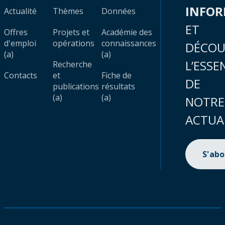
INFO
Actualité
Thèmes
Données
ET
Offres
Projets et
Académie des
d'emploi
opérations
connaissances
DÉCOU
(a)
(a)
L’ESSE
Recherche
Contacts
et
Fiche de
DE
publications
résultats
(a)
(a)
NOTRE
ACTUA
S'ab