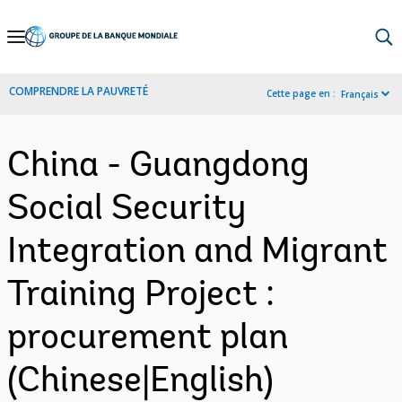
Skip
to
Main
COMPRENDRE LA PAUVRETÉ
Cette page en :
Français
Navigation
China - Guangdong
Social Security
Integration and Migrant
Training Project :
procurement plan
(Chinese|English)