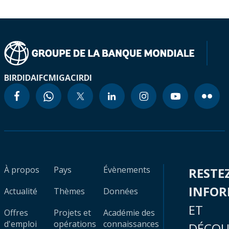
BIRD
IDA
IFC
MIGA
CIRDI
À propos
Pays
Évènements
RESTE
INFO
Actualité
Thèmes
Données
ET
Offres
Projets et
Académie des
d'emploi
opérations
connaissances
DÉCOU