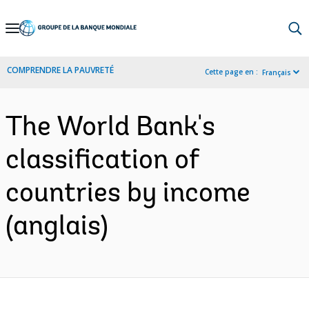
Skip
to
Main
COMPRENDRE LA PAUVRETÉ
Cette page en :
Français
Navigation
The World Bank's
classification of
countries by income
(anglais)