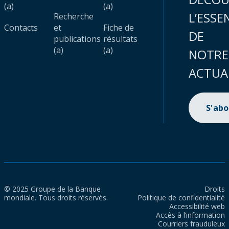
(a)
(a)
L’ESSE
Recherche
Contacts
et
Fiche de
DE
publications
résultats
(a)
(a)
NOTRE
ACTUA
S'ab
© 2025 Groupe de la Banque
Droits
mondiale. Tous droits réservés.
Politique de confidentialité
Accessibilité web
Accès à l’information
Courriers frauduleux