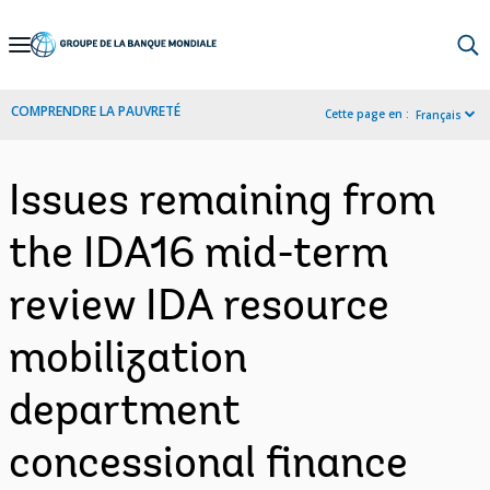
Skip
to
Main
COMPRENDRE LA PAUVRETÉ
Cette page en :
Français
Navigation
Issues remaining from
the IDA16 mid-term
review IDA resource
mobilization
department
concessional finance