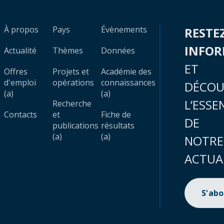
À propos
Pays
Évènements
RESTE
INFO
Actualité
Thèmes
Données
ET
Offres
Projets et
Académie des
d'emploi
opérations
connaissances
DÉCOU
(a)
(a)
L’ESSE
Recherche
Contacts
et
Fiche de
DE
publications
résultats
(a)
(a)
NOTRE
ACTUA
S'ab