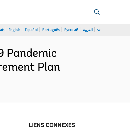
ais
English
Español
Português
Русский
العربية
9 Pandemic
urement Plan
LIENS CONNEXES