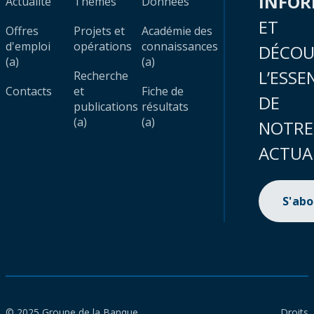
INFO
Actualité
Thèmes
Données
ET
Offres
Projets et
Académie des
d'emploi
opérations
connaissances
DÉCOU
(a)
(a)
L’ESSE
Recherche
Contacts
et
Fiche de
DE
publications
résultats
(a)
(a)
NOTRE
ACTUA
S'ab
© 2025 Groupe de la Banque
Droits