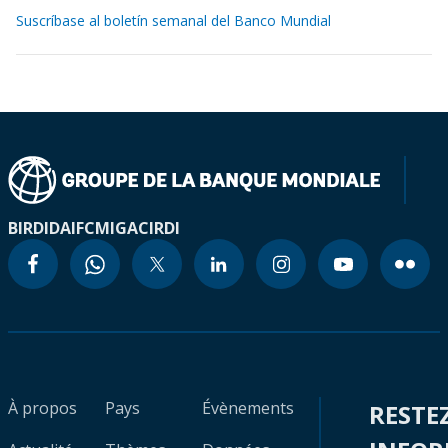
Suscríbase al boletín semanal del Banco Mundial
BIRD
IDA
IFC
MIGA
CIRDI
À propos
Pays
Évènements
RESTE