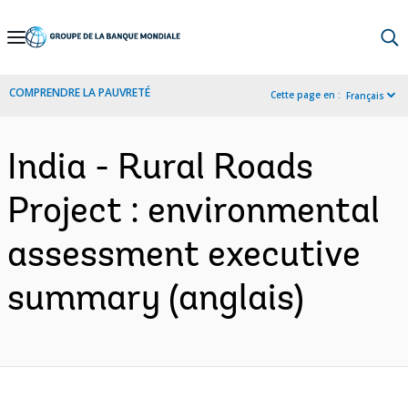
Skip
to
Main
COMPRENDRE LA PAUVRETÉ
Cette page en :
Français
Navigation
India - Rural Roads
Project : environmental
assessment executive
summary (anglais)