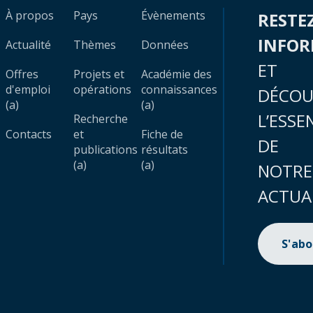
À propos
Pays
Évènements
RESTE
INFO
Actualité
Thèmes
Données
ET
Offres
Projets et
Académie des
d'emploi
opérations
connaissances
DÉCOU
(a)
(a)
L’ESSE
Recherche
Contacts
et
Fiche de
DE
publications
résultats
(a)
(a)
NOTRE
ACTUA
S'ab