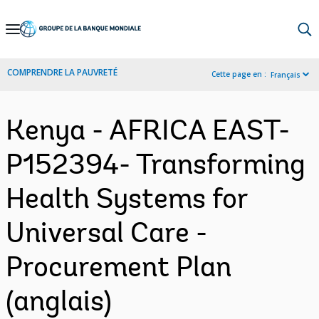
Skip
to
Main
COMPRENDRE LA PAUVRETÉ
Cette page en :
Français
Navigation
Kenya - AFRICA EAST-
P152394- Transforming
Health Systems for
Universal Care -
Procurement Plan
(anglais)