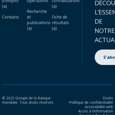
d'emploi
opérations
connaissances
DÉCOU
(a)
(a)
L’ESSE
Recherche
Contacts
et
Fiche de
DE
publications
résultats
(a)
(a)
NOTRE
ACTUA
S'ab
© 2025 Groupe de la Banque
Droits
mondiale. Tous droits réservés.
Politique de confidentialité
Accessibilité web
Accès à l’information