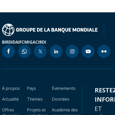
BIRD
IDA
IFC
MIGA
CIRDI
À propos
Pays
Évènements
RESTE
INFO
Actualité
Thèmes
Données
ET
Offres
Projets et
Académie des