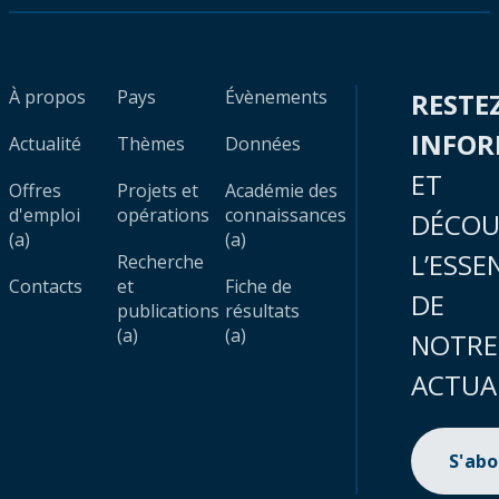
À propos
Pays
Évènements
RESTE
INFO
Actualité
Thèmes
Données
ET
Offres
Projets et
Académie des
d'emploi
opérations
connaissances
DÉCOU
(a)
(a)
L’ESSE
Recherche
Contacts
et
Fiche de
DE
publications
résultats
(a)
(a)
NOTRE
ACTUA
S'ab