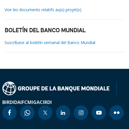
Voir les documents relatifs au(x) projet(s)
BOLETÍN DEL BANCO MUNDIAL
Suscríbase al boletín semanal del Banco Mundial
BIRD
IDA
IFC
MIGA
CIRDI