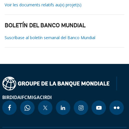
Voir les documents relatifs au(x) projet(s)
BOLETÍN DEL BANCO MUNDIAL
Suscríbase al boletín semanal del Banco Mundial
BIRD
IDA
IFC
MIGA
CIRDI