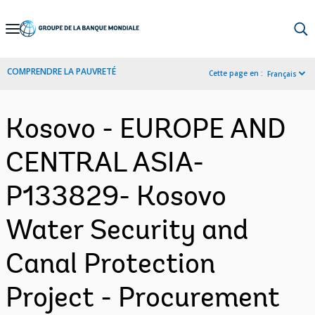
Skip
to
Main
COMPRENDRE LA PAUVRETÉ
Cette page en :
Français
Navigation
Kosovo - EUROPE AND
CENTRAL ASIA-
P133829- Kosovo
Water Security and
Canal Protection
Project - Procurement