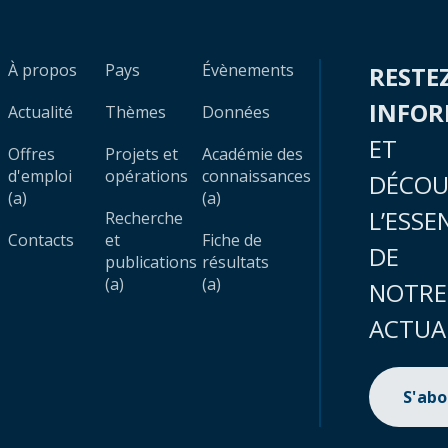
À propos
Pays
Évènements
RESTE
INFO
Actualité
Thèmes
Données
ET
Offres
Projets et
Académie des
d'emploi
opérations
connaissances
DÉCOU
(a)
(a)
L’ESSE
Recherche
Contacts
et
Fiche de
DE
publications
résultats
(a)
(a)
NOTRE
ACTUA
S'ab