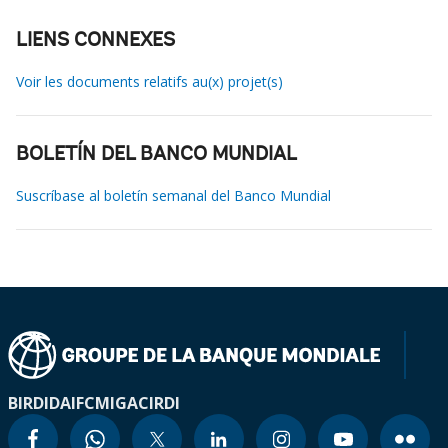
LIENS CONNEXES
Voir les documents relatifs au(x) projet(s)
BOLETÍN DEL BANCO MUNDIAL
Suscríbase al boletín semanal del Banco Mundial
BIRD
IDA
IFC
MIGA
CIRDI