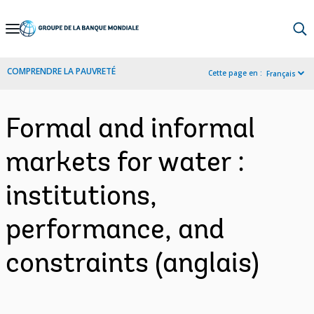
Skip
to
Main
COMPRENDRE LA PAUVRETÉ
Cette page en :
Français
Navigation
Formal and informal
markets for water :
institutions,
performance, and
constraints (anglais)