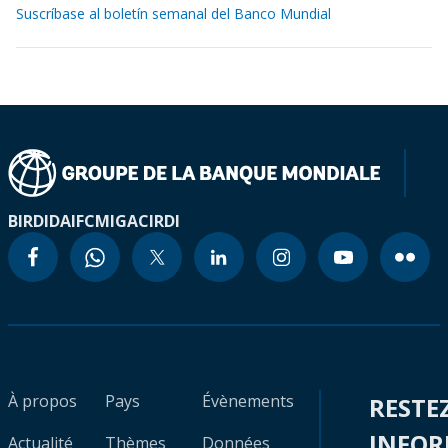
Suscríbase al boletín semanal del Banco Mundial
BIRD
IDA
IFC
MIGA
CIRDI
À propos
Pays
Évènements
RESTE
INFO
Actualité
Thèmes
Données