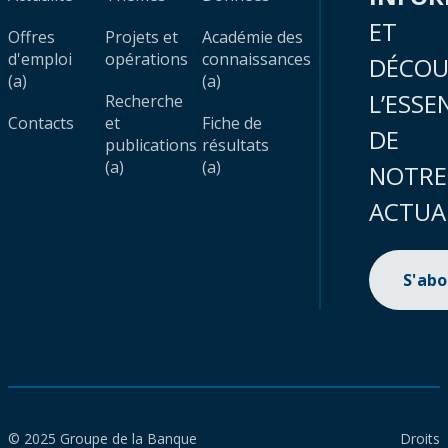
ET
Offres
Projets et
Académie des
d'emploi
opérations
connaissances
DÉCOU
(a)
(a)
L’ESSE
Recherche
Contacts
et
Fiche de
DE
publications
résultats
(a)
(a)
NOTRE
ACTUA
S'ab
© 2025 Groupe de la Banque
Droits