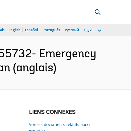
ais
English
Español
Português
Русский
العربية
155732- Emergency
n (anglais)
LIENS CONNEXES
Voir les documents relatifs au(x)
projet(s)