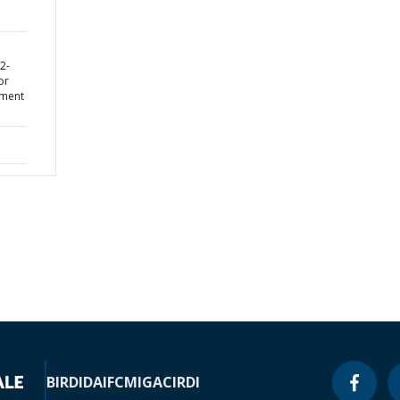
D
2-
or
ement
BIRD
IDA
IFC
MIGA
CIRDI