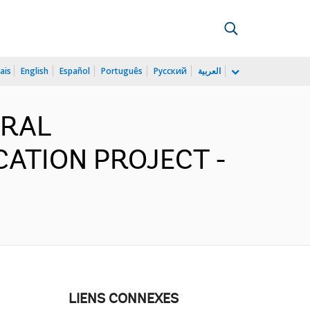
ais
English
Español
Português
Русский
العربية
URAL
CATION PROJECT -
LIENS CONNEXES