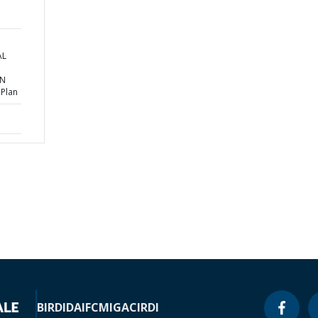
AL
ON
 Plan
BIRD
IDA
IFC
MIGA
CIRDI