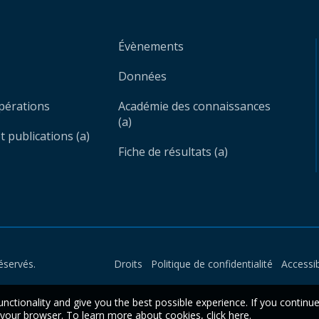
Évènements
Données
opérations
Académie des connaissances
(a)
 publications (a)
Fiche de résultats (a)
éservés.
Droits
Politique de confidentialité
Accessib
unctionality and give you the best possible experience. If you continu
n your browser. To learn more about cookies,
click here
.