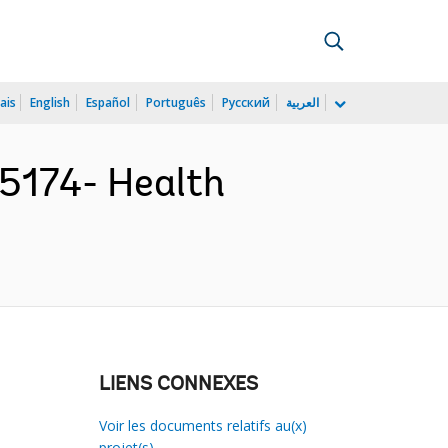
ais
English
Español
Português
Русский
العربية
5174- Health
LIENS CONNEXES
Voir les documents relatifs au(x)
projet(s)