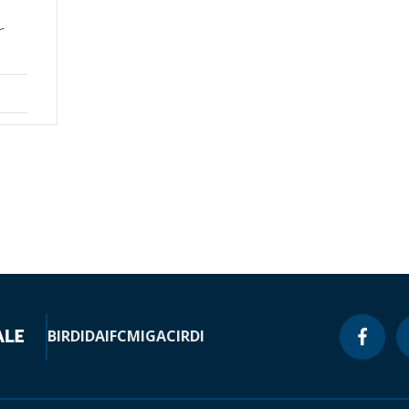
-
BIRD
IDA
IFC
MIGA
CIRDI