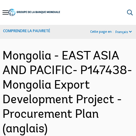
Skip
to
Main
COMPRENDRE LA PAUVRETÉ
Cette page en :
Français
Navigation
Mongolia - EAST ASIA
AND PACIFIC- P147438-
Mongolia Export
Development Project -
Procurement Plan
(anglais)