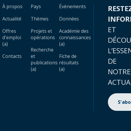
À propos
Pays
Évènements
RESTE
INFO
Actualité
Thèmes
Données
ET
Offres
Projets et
Académie des
d'emploi
opérations
connaissances
DÉCOU
(a)
(a)
L’ESSE
Recherche
Contacts
et
Fiche de
DE
publications
résultats
(a)
(a)
NOTRE
ACTUA
S'ab