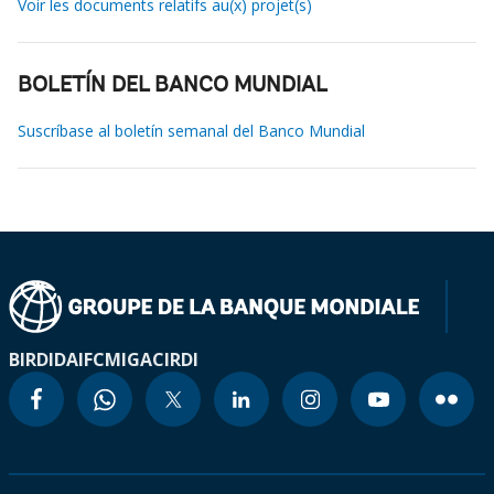
Voir les documents relatifs au(x) projet(s)
BOLETÍN DEL BANCO MUNDIAL
Suscríbase al boletín semanal del Banco Mundial
BIRD
IDA
IFC
MIGA
CIRDI