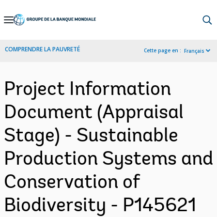
Skip
to
Main
COMPRENDRE LA PAUVRETÉ
Cette page en :
Français
Navigation
Project Information
Document (Appraisal
Stage) - Sustainable
Production Systems and
Conservation of
Biodiversity - P145621