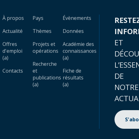
À propos
Pays
Évènements
RESTE
INFO
Actualité
Thèmes
Données
ET
Offres
Projets et
Académie des
d'emploi
opérations
connaissances
DÉCOU
(a)
(a)
L’ESSE
Recherche
Contacts
et
Fiche de
DE
publications
résultats
(a)
(a)
NOTRE
ACTUA
S'ab