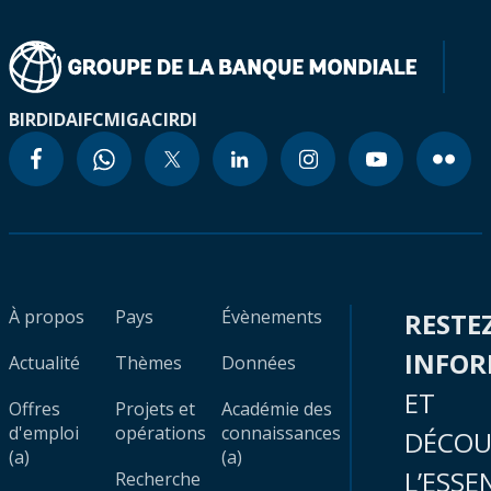
BIRD
IDA
IFC
MIGA
CIRDI
À propos
Pays
Évènements
RESTE
INFO
Actualité
Thèmes
Données
ET
Offres
Projets et
Académie des
d'emploi
opérations
connaissances
DÉCOU
(a)
(a)
L’ESSE
Recherche