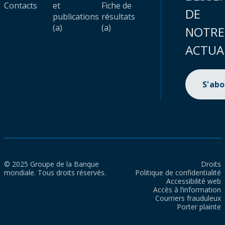
Contacts
et
Fiche de
DE
publications
résultats
(a)
(a)
NOTRE
ACTUA
S'ab
© 2025 Groupe de la Banque
Droits
mondiale. Tous droits réservés.
Politique de confidentialité
Accessibilité web
Accès à l’information
Courriers frauduleux
Porter plainte