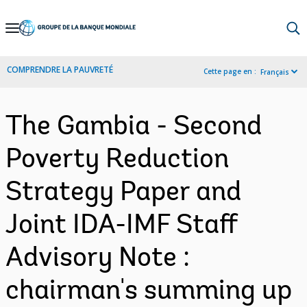
Skip
to
Main
COMPRENDRE LA PAUVRETÉ
Cette page en :
Français
Navigation
The Gambia - Second
Poverty Reduction
Strategy Paper and
Joint IDA-IMF Staff
Advisory Note :
chairman's summing up