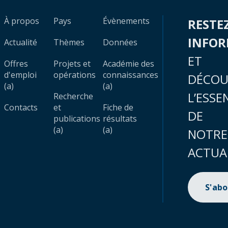
À propos
Pays
Évènements
RESTE
INFO
Actualité
Thèmes
Données
ET
Offres
Projets et
Académie des
d'emploi
opérations
connaissances
DÉCOU
(a)
(a)
L’ESSE
Recherche
Contacts
et
Fiche de
DE
publications
résultats
(a)
(a)
NOTRE
ACTUA
S'ab