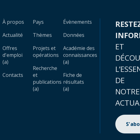
À propos
Pays
Évènements
RESTE
INFO
Actualité
Thèmes
Données
ET
Offres
Projets et
Académie des
d'emploi
opérations
connaissances
DÉCOU
(a)
(a)
L’ESSE
Recherche
Contacts
et
Fiche de
DE
publications
résultats
(a)
(a)
NOTRE
ACTUA
S'ab