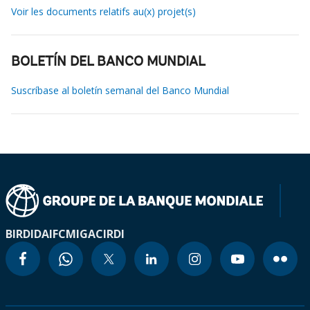
Voir les documents relatifs au(x) projet(s)
BOLETÍN DEL BANCO MUNDIAL
Suscríbase al boletín semanal del Banco Mundial
BIRD
IDA
IFC
MIGA
CIRDI