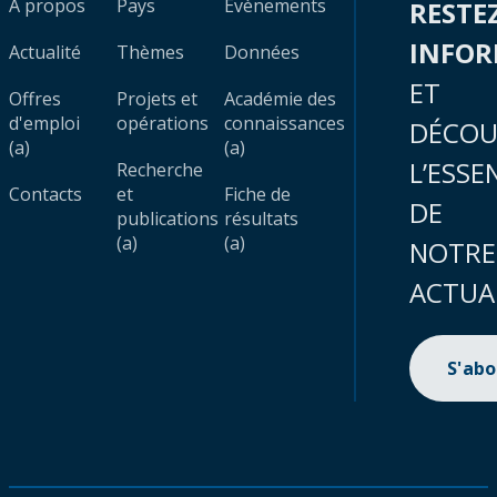
À propos
Pays
Évènements
RESTE
INFO
Actualité
Thèmes
Données
ET
Offres
Projets et
Académie des
d'emploi
opérations
connaissances
DÉCOU
(a)
(a)
L’ESSE
Recherche
Contacts
et
Fiche de
DE
publications
résultats
(a)
(a)
NOTRE
ACTUA
S'ab