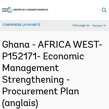
Skip
to
Main
COMPRENDRE LA PAUVRETÉ
Cette page en :
Français
Navigation
Ghana - AFRICA WEST-
P152171- Economic
Management
Strengthening -
Procurement Plan
(anglais)