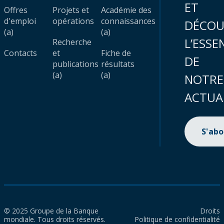
ET
Offres
Projets et
Académie des
d'emploi
opérations
connaissances
DÉCOU
(a)
(a)
L’ESSE
Recherche
Contacts
et
Fiche de
DE
publications
résultats
(a)
(a)
NOTRE
ACTUA
S'ab
© 2025 Groupe de la Banque
Droits
mondiale. Tous droits réservés.
Politique de confidentialité