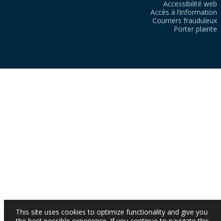
Accessibilité web
Accès à l’information
Courriers frauduleux
Porter plainte
This site uses cookies to optimize functionality and give you
the best possible experience. If you continue to navigate this