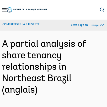
Skip
to
Main
COMPRENDRE LA PAUVRETÉ
Cette page en :
Français
Navigation
A partial analysis of
share tenancy
relationships in
Northeast Brazil
(anglais)