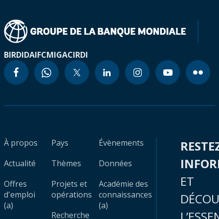
BIRD
IDA
IFC
MIGA
CIRDI
À propos
Pays
Évènements
RESTE
INFO
Actualité
Thèmes
Données
ET
Offres
Projets et
Académie des
d'emploi
opérations
connaissances
DÉCOU
(a)
(a)
L’ESSE
Recherche