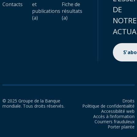
Contacts
et
Fiche de
DE
publications
résultats
(a)
(a)
NOTRE
ACTUA
S'ab
© 2025 Groupe de la Banque
Droits
mondiale. Tous droits réservés.
Politique de confidentialité
Accessibilité web
Accès à l’information
Courriers frauduleux
Porter plainte