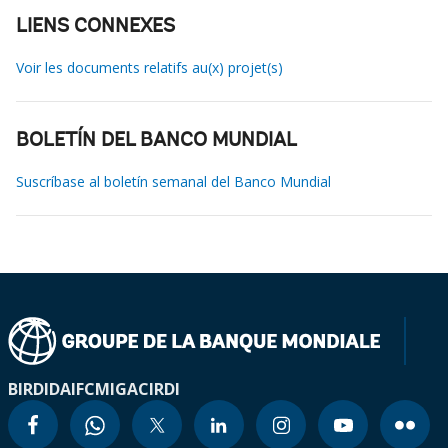
LIENS CONNEXES
Voir les documents relatifs au(x) projet(s)
BOLETÍN DEL BANCO MUNDIAL
Suscríbase al boletín semanal del Banco Mundial
BIRD
IDA
IFC
MIGA
CIRDI