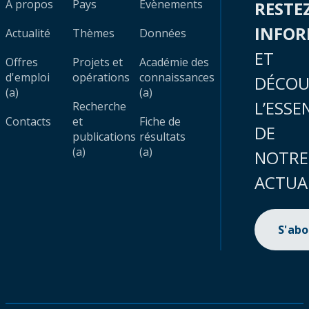
À propos
Pays
Évènements
RESTE
INFO
Actualité
Thèmes
Données
ET
Offres
Projets et
Académie des
d'emploi
opérations
connaissances
DÉCOU
(a)
(a)
L’ESSE
Recherche
Contacts
et
Fiche de
DE
publications
résultats
(a)
(a)
NOTRE
ACTUA
S'ab