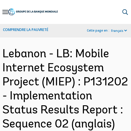
Skip
to
Main
COMPRENDRE LA PAUVRETÉ
Cette page en :
Français
Navigation
Lebanon - LB: Mobile
Internet Ecosystem
Project (MIEP) : P131202
- Implementation
Status Results Report :
Sequence 02 (anglais)