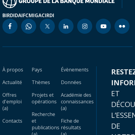
BIRD
IDA
IFC
MIGA
CIRDI
À propos
Pays
Évènements
RESTE
INFO
Actualité
Thèmes
Données
ET
Offres
Projets et
Académie des
d'emploi
opérations
connaissances
DÉCOU
(a)
(a)
L’ESSE
Recherche
Contacts
et
Fiche de
DE
publications
résultats
(a)
(a)