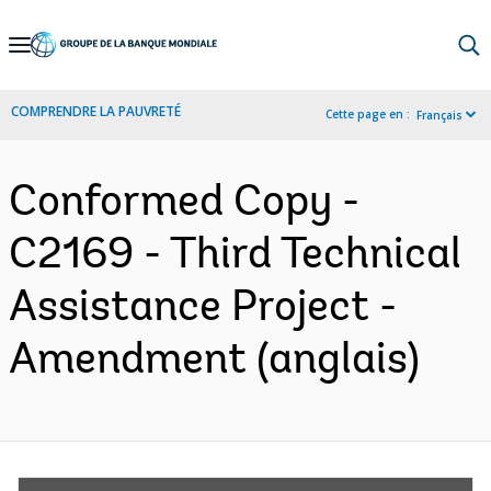
Skip
to
Main
COMPRENDRE LA PAUVRETÉ
Cette page en :
Français
Navigation
Conformed Copy -
C2169 - Third Technical
Assistance Project -
Amendment (anglais)