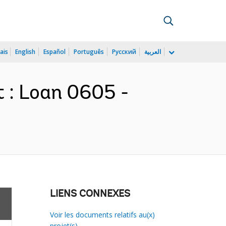
ais
English
Español
Português
Русский
العربية
t : Loan 0605 -
LIENS CONNEXES
Voir les documents relatifs au(x)
projet(s)