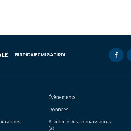
BIRD
IDA
IFC
MIGA
CIRDI
Évènements
Données
opérations
Académie des connaissances
(a)