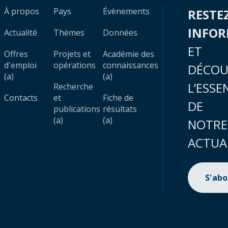
À propos
Pays
Évènements
RESTE
INFO
Actualité
Thèmes
Données
ET
Offres
Projets et
Académie des
d'emploi
opérations
connaissances
DÉCOU
(a)
(a)
L’ESSE
Recherche
Contacts
et
Fiche de
DE
publications
résultats
(a)
(a)
NOTRE
ACTUA
S'ab