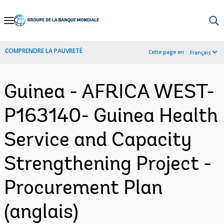
Skip
to
Main
COMPRENDRE LA PAUVRETÉ
Cette page en :
Français
Navigation
Guinea - AFRICA WEST-
P163140- Guinea Health
Service and Capacity
Strengthening Project -
Procurement Plan
(anglais)