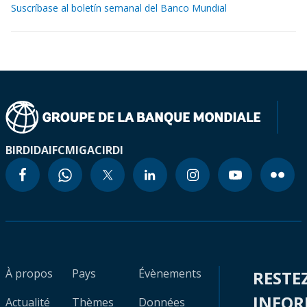
Suscríbase al boletín semanal del Banco Mundial
BIRD
IDA
IFC
MIGA
CIRDI
À propos
Pays
Évènements
RESTE
INFO
Actualité
Thèmes
Données