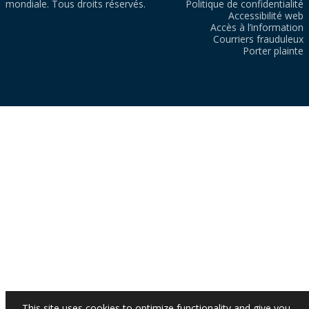
mondiale. Tous droits réservés.
Politique de confidentialité
Accessibilité web
Accès à l’information
Courriers frauduleux
Porter plainte
This site uses cookies to optimize functionality and give you