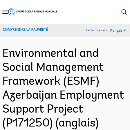
Skip
to
Main
COMPRENDRE LA PAUVRETÉ
Cette page en :
Français
Navigation
Environmental and
Social Management
Framework (ESMF)
Azerbaijan Employment
Support Project
(P171250) (anglais)