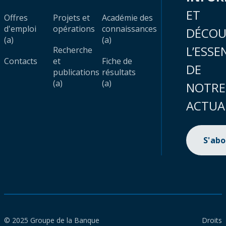
ET
Offres
Projets et
Académie des
d'emploi
opérations
connaissances
DÉCOU
(a)
(a)
L’ESSE
Recherche
Contacts
et
Fiche de
DE
publications
résultats
(a)
(a)
NOTRE
ACTUA
S'ab
© 2025 Groupe de la Banque
Droits