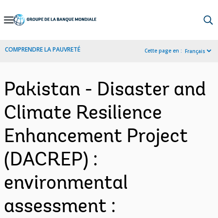
Skip
to
Main
COMPRENDRE LA PAUVRETÉ
Cette page en :
Français
Navigation
Pakistan - Disaster and
Climate Resilience
Enhancement Project
(DACREP) :
environmental
assessment :