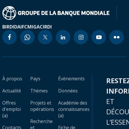
BIRD
IDA
IFC
MIGA
CIRDI
À propos
Pays
Évènements
RESTE
INFO
Actualité
Thèmes
Données
ET
Offres
Projets et
Académie des
d'emploi
opérations
connaissances
DÉCOU
(a)
(a)
L’ESSE
Recherche
Contacts
et
Fiche de