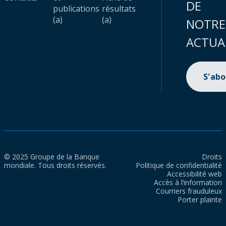
DE
publications
résultats
(a)
(a)
NOTRE
ACTUA
S'ab
© 2025 Groupe de la Banque
Droits
mondiale. Tous droits réservés.
Politique de confidentialité
Accessibilité web
Accès à l’information
Courriers frauduleux
Porter plainte