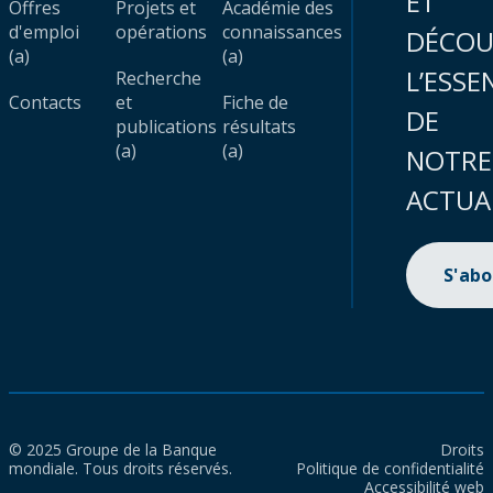
ET
Offres
Projets et
Académie des
d'emploi
opérations
connaissances
DÉCOU
(a)
(a)
L’ESSE
Recherche
Contacts
et
Fiche de
DE
publications
résultats
(a)
(a)
NOTRE
ACTUA
S'ab
© 2025 Groupe de la Banque
Droits
mondiale. Tous droits réservés.
Politique de confidentialité
Accessibilité web