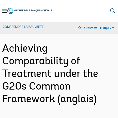
Skip
to
Main
COMPRENDRE LA PAUVRETÉ
Cette page en :
Français
Navigation
Achieving
Comparability of
Treatment under the
G20s Common
Framework (anglais)