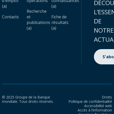
d'emploi
opérations
connaissances
DÉCOU
(a)
(a)
L’ESSE
Recherche
Contacts
et
Fiche de
DE
publications
résultats
(a)
(a)
NOTRE
ACTUA
S'ab
© 2025 Groupe de la Banque
Droits
mondiale. Tous droits réservés.
Politique de confidentialité
Accessibilité web
Accès à l’information