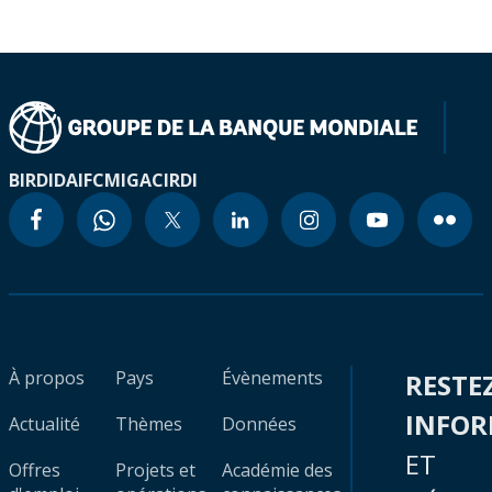
BIRD
IDA
IFC
MIGA
CIRDI
À propos
Pays
Évènements
RESTE
INFO
Actualité
Thèmes
Données
ET
Offres
Projets et
Académie des