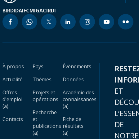
BIRD
IDA
IFC
MIGA
CIRDI
À propos
Pays
Évènements
RESTE
INFO
Actualité
Thèmes
Données
ET
Offres
Projets et
Académie des
d'emploi
opérations
connaissances
DÉCOU
(a)
(a)
L’ESSE
Recherche
Contacts
et
Fiche de
DE
publications
résultats
(a)
(a)
NOTRE