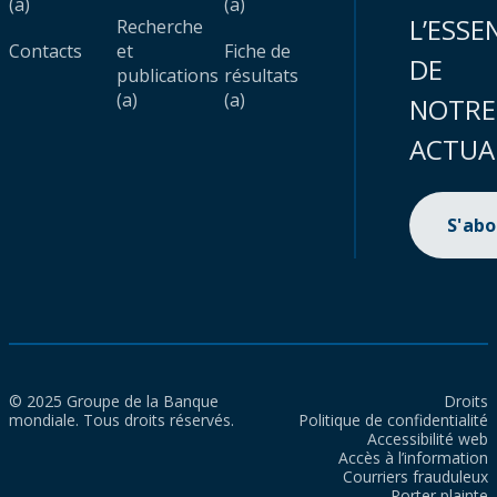
(a)
(a)
L’ESSE
Recherche
Contacts
et
Fiche de
DE
publications
résultats
(a)
(a)
NOTRE
ACTUA
S'ab
© 2025 Groupe de la Banque
Droits
mondiale. Tous droits réservés.
Politique de confidentialité
Accessibilité web
Accès à l’information
Courriers frauduleux
Porter plainte