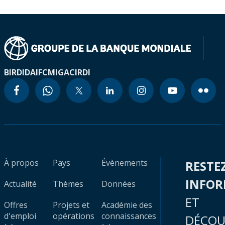
BIRD
IDA
IFC
MIGA
CIRDI
À propos
Pays
Évènements
RESTE
INFO
Actualité
Thèmes
Données
ET
Offres
Projets et
Académie des
d'emploi
opérations
connaissances
DÉCOU