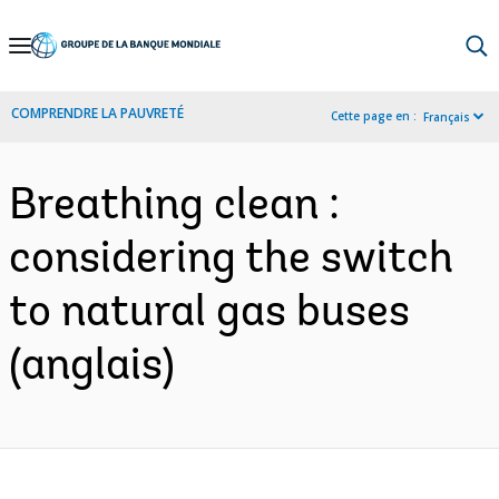
Skip
to
Main
COMPRENDRE LA PAUVRETÉ
Cette page en :
Français
Navigation
Breathing clean :
considering the switch
to natural gas buses
(anglais)