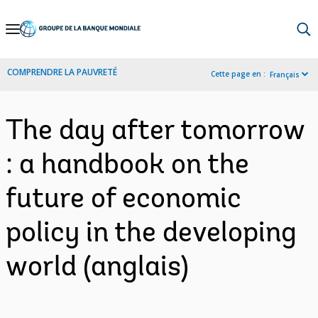
Skip
to
Main
COMPRENDRE LA PAUVRETÉ
Cette page en :
Français
Navigation
The day after tomorrow
: a handbook on the
future of economic
policy in the developing
world (anglais)