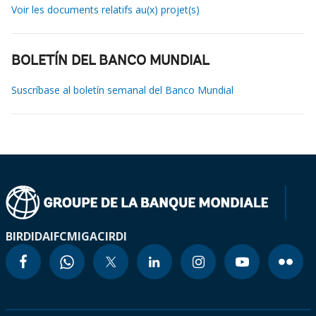
Voir les documents relatifs au(x) projet(s)
BOLETÍN DEL BANCO MUNDIAL
Suscríbase al boletín semanal del Banco Mundial
BIRD
IDA
IFC
MIGA
CIRDI