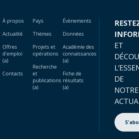
À propos
Pays
Évènements
RESTE
INFO
Actualité
Thèmes
Données
ET
Offres
Projets et
Académie des
d'emploi
opérations
connaissances
DÉCOU
(a)
(a)
L’ESSE
Recherche
Contacts
et
Fiche de
DE
publications
résultats
(a)
(a)
NOTRE
ACTUA
S'ab