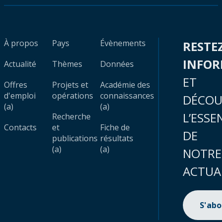
À propos
Pays
Évènements
RESTE
INFO
Actualité
Thèmes
Données
ET
Offres
Projets et
Académie des
d'emploi
opérations
connaissances
DÉCOU
(a)
(a)
L’ESSE
Recherche
Contacts
et
Fiche de
DE
publications
résultats
(a)
(a)
NOTRE
ACTUA
S'ab