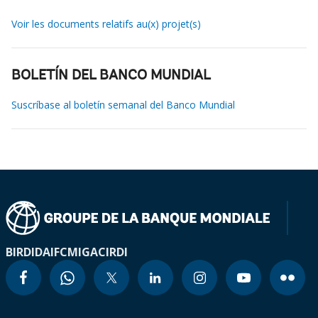
Voir les documents relatifs au(x) projet(s)
BOLETÍN DEL BANCO MUNDIAL
Suscríbase al boletín semanal del Banco Mundial
BIRD
IDA
IFC
MIGA
CIRDI