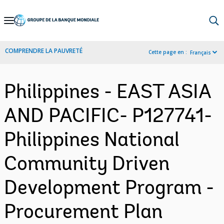
Skip
to
Main
COMPRENDRE LA PAUVRETÉ
Cette page en :
Français
Navigation
Philippines - EAST ASIA
AND PACIFIC- P127741-
Philippines National
Community Driven
Development Program -
Procurement Plan