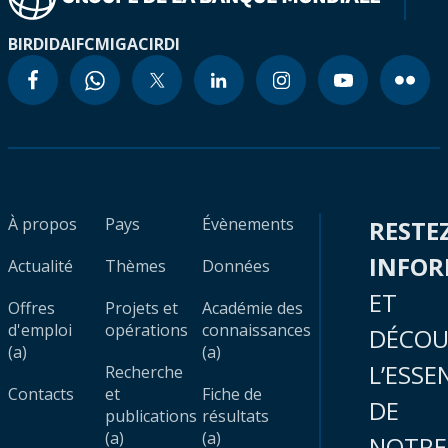
BIRD
IDA
IFC
MIGA
CIRDI
À propos
Pays
Évènements
RESTE
INFO
Actualité
Thèmes
Données
ET
Offres
Projets et
Académie des
d'emploi
opérations
connaissances
DÉCOU
(a)
(a)
L’ESSE
Recherche
Contacts
et
Fiche de
DE
publications
résultats
(a)
(a)
NOTRE